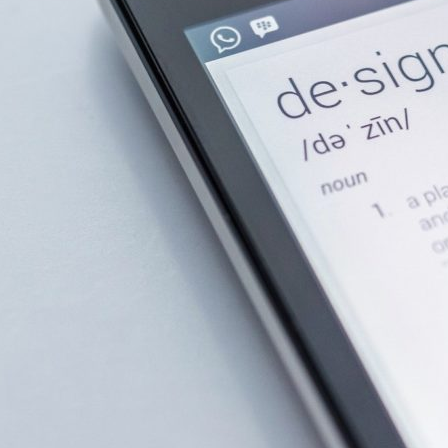
年
k
コ
5
a
メ
月
o
ン
2
U
ト
3
t
日
s
u
m
i