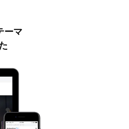
テーマ
した