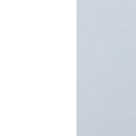
s
r
s
d
P
r
e
s
s
テ
ー
マ