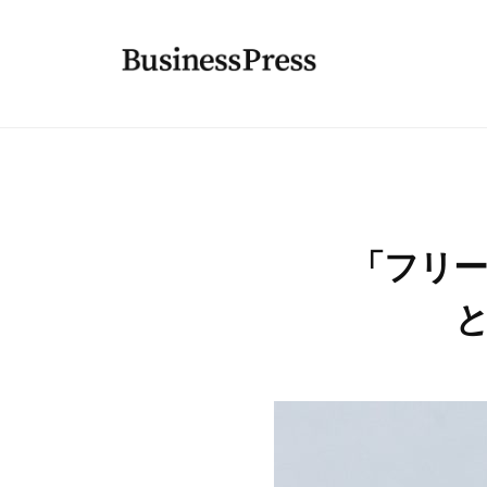
コ
u
ン
s
テ
i
B
ビ
n
ン
ジ
u
e
ツ
ネ
s
s
へ
ス
s
i
ス
サ
P
n
キ
「フリー
イ
r
ッ
e
ト
e
プ
s
向
s
s
け
s
P
無
料
r
W
e
o