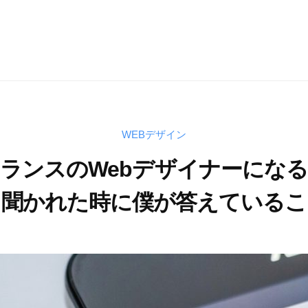
WEBデザイン
ランスのWebデザイナーにな
と聞かれた時に僕が答えているこ
2
b
/
0
y
0
1
T
件
9
a
の