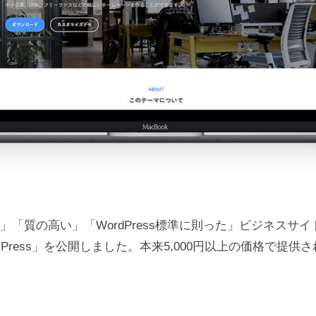
s
u
m
i
「質の高い」「WordPress標準に則った」ビジネスサイト向け
essPress」を公開しました。本来5,000円以上の価格で提