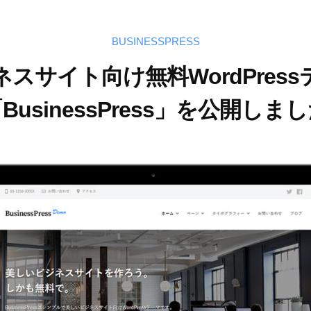
BUSINESSPRESS
ネスサイト向け無料WordPress
BusinessPress」を公開しま
2
b
/
0
y
2
1
T
件
9
a
の
年
k
コ
5
a
メ
月
o
ン
5
U
ト
日
t