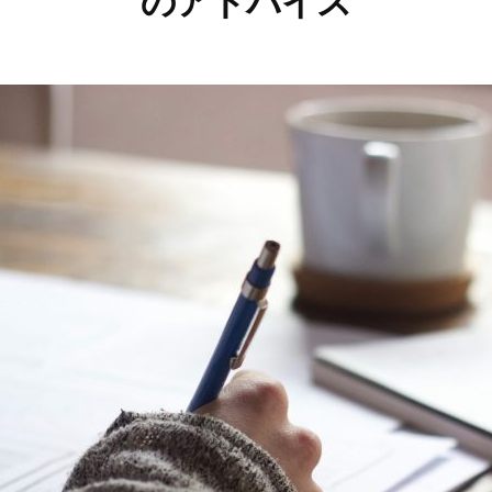
のアドバイス
2
b
/
0
y
0
1
T
件
9
a
の
年
k
コ
5
a
メ
月
o
ン
8
U
ト
日
t
s
u
m
i