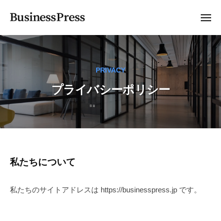
B
ー
コ
u
ン
メ
s
ニ
テ
ュ
B
ビ
i
ー
ン
n
u
ジ
e
ツ
ネ
s
s
PRIVACY
ス
へ
i
s
サ
ス
プライバシーポリシー
n
P
イ
キ
e
r
ト
ッ
s
e
向
プ
s
s
け
s
P
無
r
料
プ
私たちについて
W
e
ラ
o
s
私たちのサイトアドレスは https://businesspress.jp です。
r
イ
s
d
バ
P