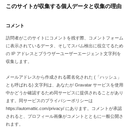
このサイトが収集する個人データと収集の理由
シ
r
e
ー
s
コメント
ポ
s
テ
訪問者がこのサイトにコメントを残す際、コメントフォーム
リ
ー
に表示されているデータ、そしてスパム検出に役立てるため
シ
マ
の IP アドレスとブラウザーユーザーエージェント文字列を
ー
収集します。
2019
by
メールアドレスから作成される匿名化された (「ハッシュ」
年
Takao
とも呼ばれる) 文字列は、あなたが Gravatar サービスを使用
5
Utsumi
中かどうか確認するため同サービスに提供されることがあり
月
3
ます。同サービスのプライバシーポリシーは
日
https://automattic.com/privacy/ にあります。コメントが承認
されると、プロフィール画像がコメントとともに一般公開さ
れます。