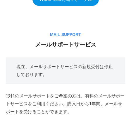
r
2021
by
e
年
Takao
s
3
Utsumi
s
月
MAIL SUPPORT
テ
8
ー
メールサポートサービス
日
マ
現在、メールサポートサービスの新規受付は停止
しております。
1対1のメールサポートをご希望の方は、有料のメールサポー
トサービスをご利用ください。購入日から1年間、メールサ
ポートを受けることができます。