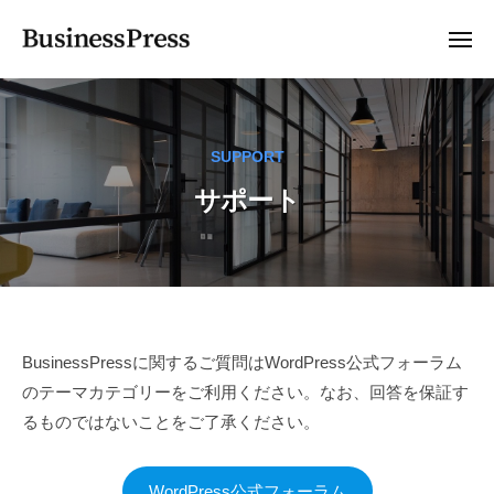
B
ー
コ
u
ン
メ
s
ニ
テ
ュ
B
ビ
i
ー
ン
n
u
ジ
e
ツ
ネ
s
s
SUPPORT
ス
へ
i
s
サ
ス
サポート
n
P
イ
キ
e
r
ト
ッ
s
e
向
プ
s
s
け
s
P
無
r
料
サ
BusinessPressに関するご質問はWordPress公式フォーラム
W
e
のテーマカテゴリーをご利用ください。なお、回答を保証す
ポ
o
s
るものではないことをご了承ください。
r
ー
s
d
ト
WordPress公式フォーラム
P